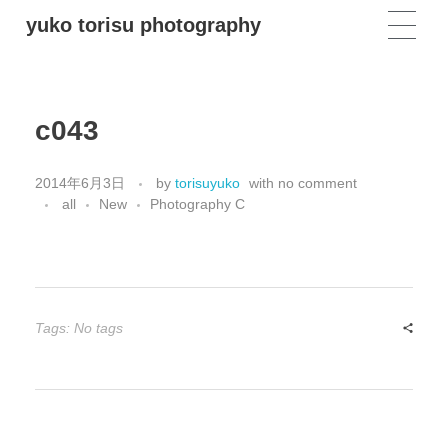
yuko torisu photography
c043
2014年6月3日
by
torisuyuko
with
no comment
all
New
Photography C
Tags: No tags